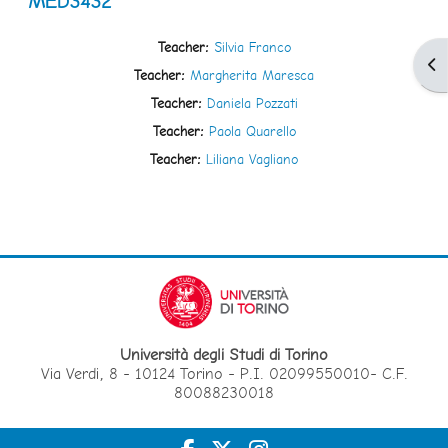
MED3432
Teacher:
Silvia Franco
Apr
Teacher:
Margherita Maresca
Teacher:
Daniela Pozzati
Teacher:
Paola Quarello
Teacher:
Liliana Vagliano
Università degli Studi di Torino
Via Verdi, 8 - 10124 Torino - P.I. 02099550010- C.F.
80088230018