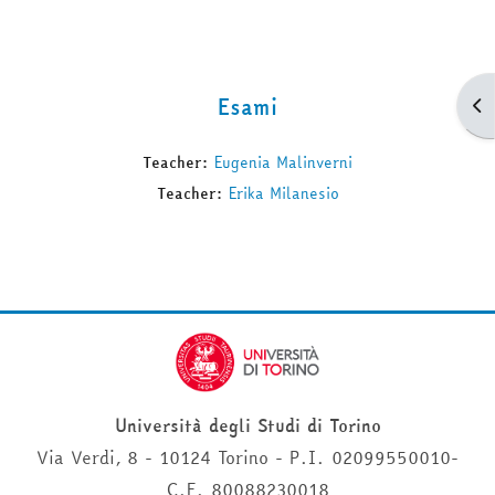
Esami
Apr
Teacher:
Eugenia Malinverni
Teacher:
Erika Milanesio
Università degli Studi di Torino
Via Verdi, 8 - 10124 Torino - P.I. 02099550010-
C.F. 80088230018