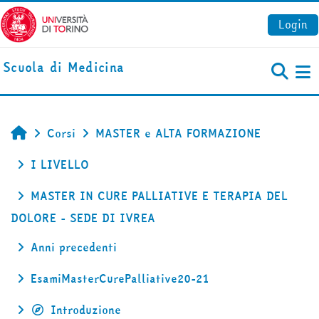
Vai al contenuto principale
Login
Scuola di Medicina
Pa
Corsi
MASTER e ALTA FORMAZIONE
Home
I LIVELLO
MASTER IN CURE PALLIATIVE E TERAPIA DEL
DOLORE - SEDE DI IVREA
Anni precedenti
EsamiMasterCurePalliative20-21
Introduzione