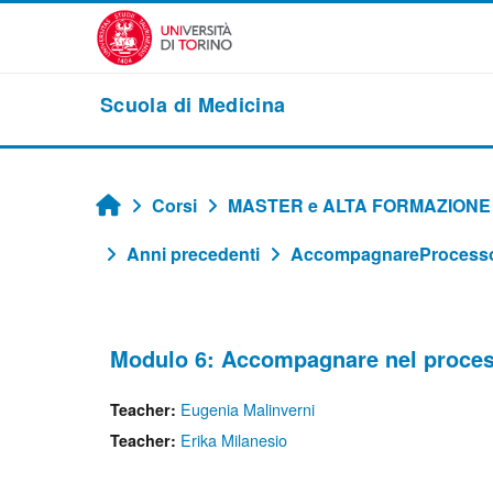
Vai al contenuto principale
Scuola di Medicina
Corsi
MASTER e ALTA FORMAZIONE
Home
Anni precedenti
AccompagnareProcesso
Modulo 6: Accompagnare nel proces
Eugenia Malinverni
Teacher:
Erika Milanesio
Teacher: