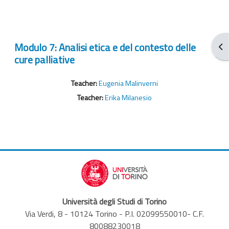
Modulo 7: Analisi etica e del contesto delle
Ope
cure palliative
Teacher:
Eugenia Malinverni
Teacher:
Erika Milanesio
Università degli Studi di Torino
Via Verdi, 8 - 10124 Torino - P.I. 02099550010- C.F.
80088230018