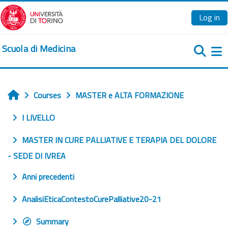
Skip to main content
Log in
Scuola di Medicina
Si
Courses
MASTER e ALTA FORMAZIONE
Home
I LIVELLO
MASTER IN CURE PALLIATIVE E TERAPIA DEL DOLORE
- SEDE DI IVREA
Anni precedenti
AnalisiEticaContestoCurePalliative20-21
Summary