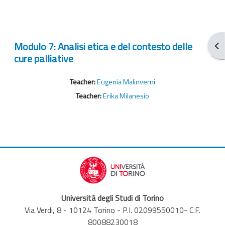
Modulo 7: Analisi etica e del contesto delle
Abr
cure palliative
Teacher:
Eugenia Malinverni
Teacher:
Erika Milanesio
Università degli Studi di Torino
Via Verdi, 8 - 10124 Torino - P.I. 02099550010- C.F.
80088230018