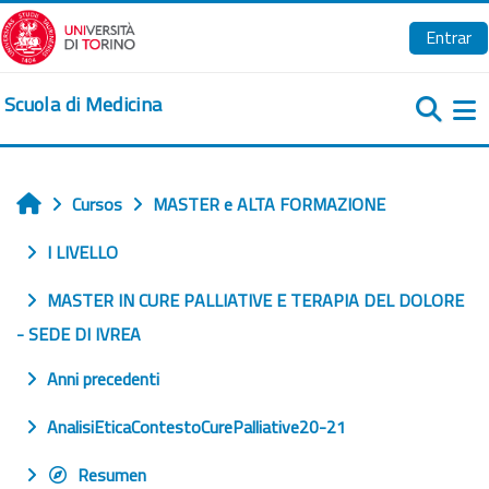
Salta al contenido principal
Entrar
Scuola di Medicina
Pa
Cursos
MASTER e ALTA FORMAZIONE
Inicio
I LIVELLO
MASTER IN CURE PALLIATIVE E TERAPIA DEL DOLORE
- SEDE DI IVREA
Anni precedenti
AnalisiEticaContestoCurePalliative20-21
Resumen