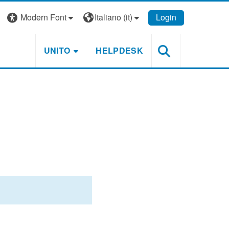
Modern Font
Italiano ‎(it)‎
Login
UNITO
HELPDESK