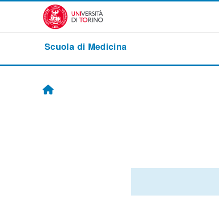
Vai al contenuto principale
Scuola di Medicina
Home