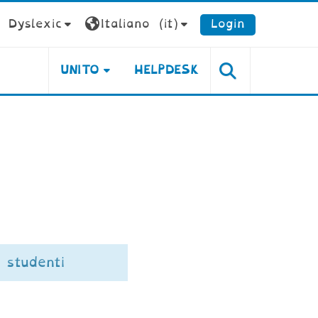
Dyslexic
Italiano ‎(it)‎
Login
UNITO
HELPDESK
studenti