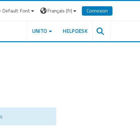
Default Font
Français ‎(fr)‎
Connexion
UNITO
HELPDESK
ts