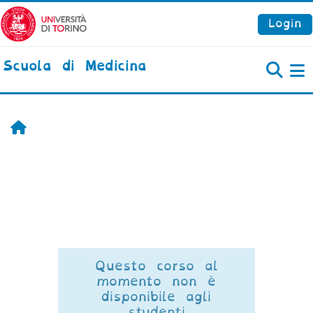
Vai al contenuto principale
Login
Scuola di Medicina
P
Home
Questo corso al
momento non è
disponibile agli
studenti