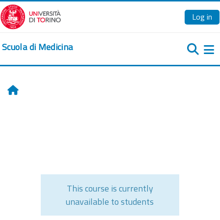
Skip to main content
Log in
Scuola di Medicina
Si
Home
This course is currently
unavailable to students