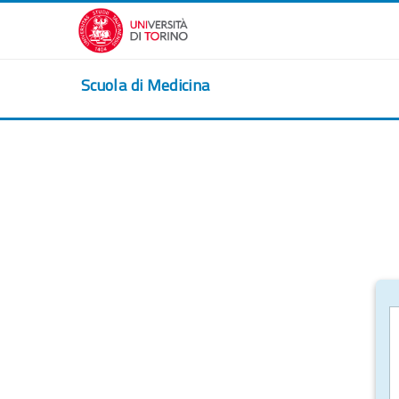
Vai al contenuto principale
Scuola di Medicina