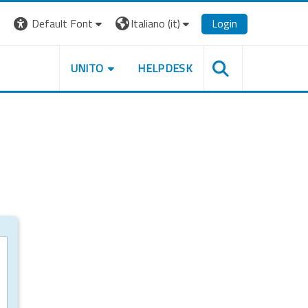
Default Font
Italiano ‎(it)‎
Login
UNITO
HELPDESK