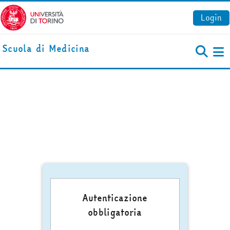
Vai al contenuto principale
Login
Scuola di Medicina
Pa
Autenticazione
obbligatoria