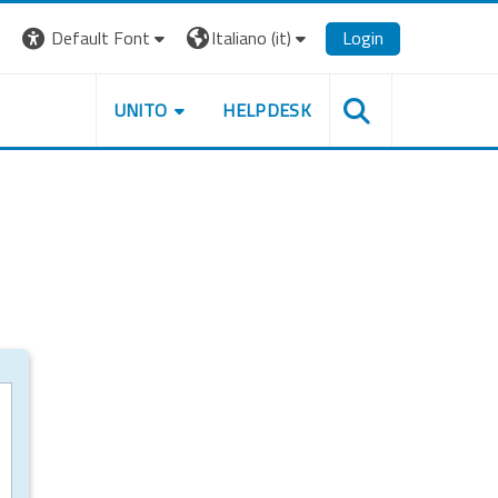
Default Font
Italiano ‎(it)‎
Login
UNITO
HELPDESK