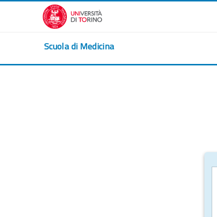
Vai al contenuto principale
Scuola di Medicina