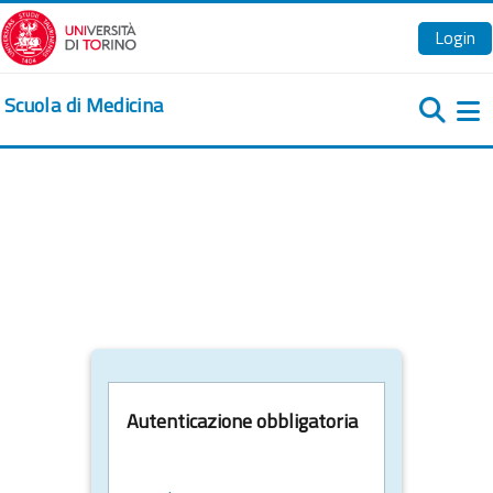
Vai al contenuto principale
Login
Scuola di Medicina
Pa
Autenticazione obbligatoria