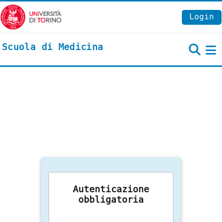
Vai al contenuto principale
Login
Scuola di Medicina
P
Autenticazione
obbligatoria