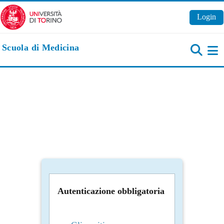
Vai al contenuto principale
Login
Scuola di Medicina
Pa
Autenticazione obbligatoria