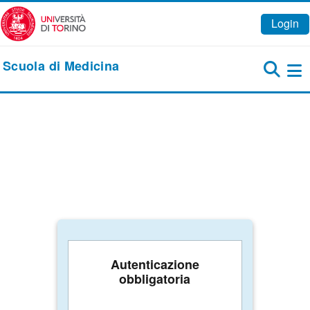
Vai al contenuto principale
Login
Scuola di Medicina
Pa
Autenticazione
obbligatoria