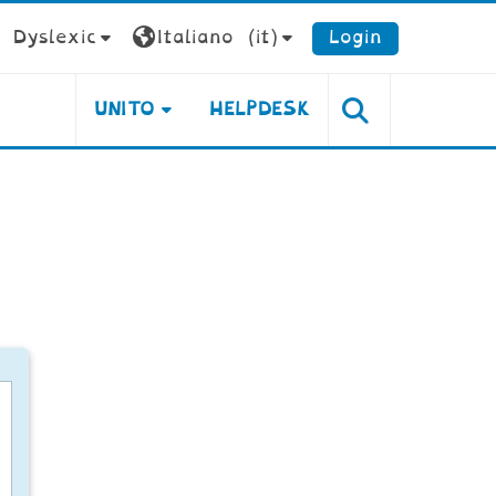
Dyslexic
Italiano ‎(it)‎
Login
UNITO
HELPDESK