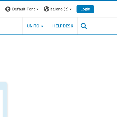
Default Font
Italiano ‎(it)‎
Login
UNITO
HELPDESK