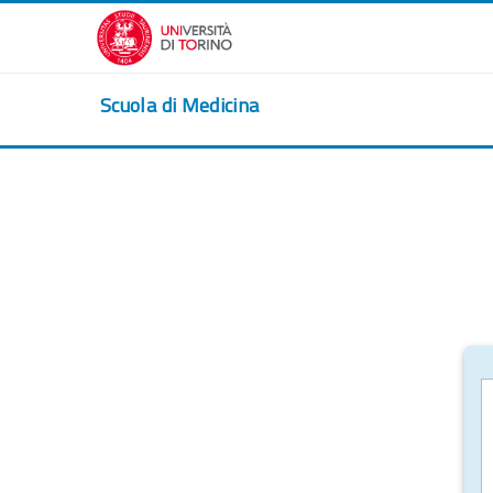
Vai al contenuto principale
Scuola di Medicina