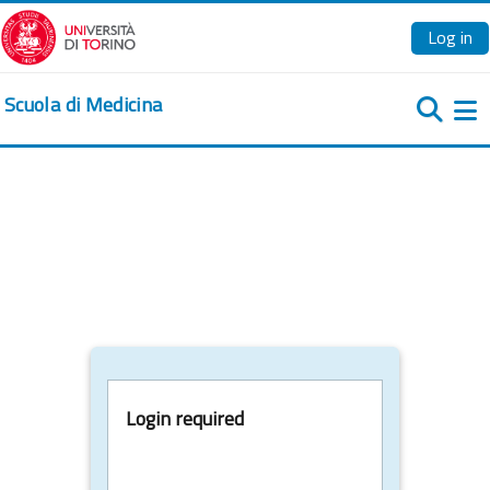
Skip to main content
Log in
Scuola di Medicina
Si
Login required