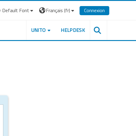
Default Font
Français ‎(fr)‎
Connexion
UNITO
HELPDESK