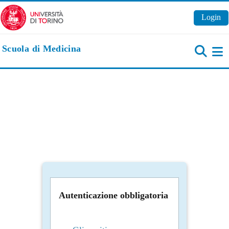
Vai al contenuto principale
Login
Scuola di Medicina
Pa
Autenticazione obbligatoria