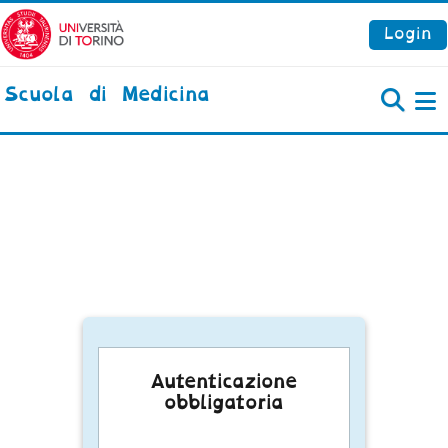
Vai al contenuto principale
Login
Scuola di Medicina
P
Autenticazione
obbligatoria