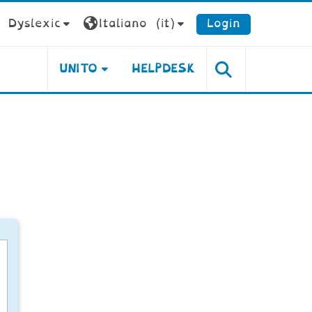
Dyslexic
Italiano ‎(it)‎
Login
UNITO
HELPDESK