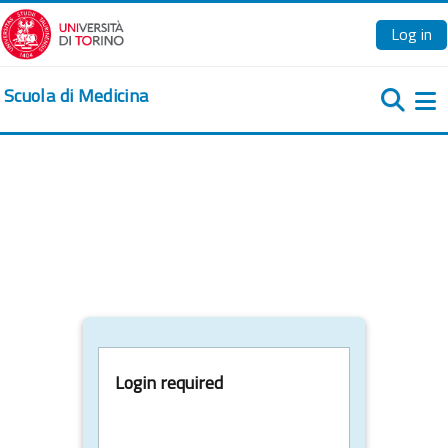
Skip to main content
Log in
Scuola di Medicina
Si
Login required