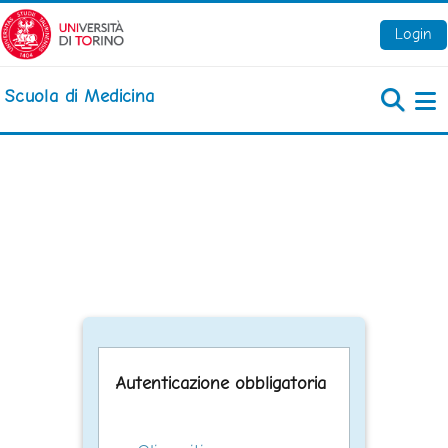
Vai al contenuto principale
Login
Scuola di Medicina
Pa
Autenticazione obbligatoria