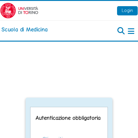
Vai al contenuto principale
Login
Scuola di Medicina
Pa
Autenticazione obbligatoria