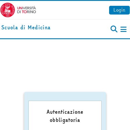
Vai al contenuto principale
Login
Scuola di Medicina
Pa
Autenticazione
obbligatoria