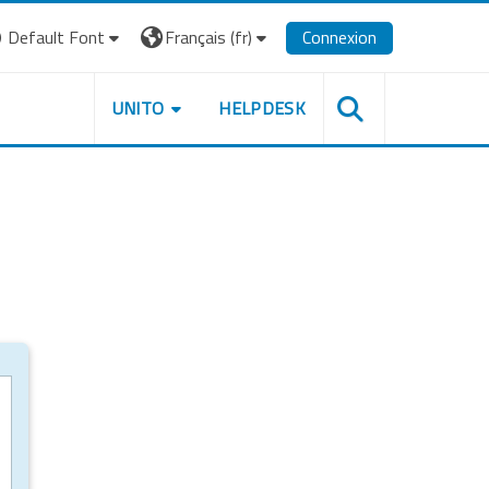
Default Font
Français ‎(fr)‎
Connexion
UNITO
HELPDESK