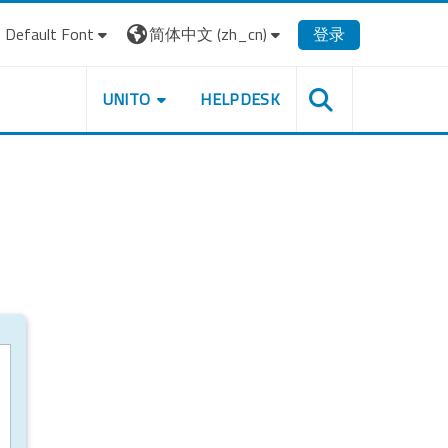
Default Font
简体中文 ‎(zh_cn)‎
登录
UNITO
HELPDESK