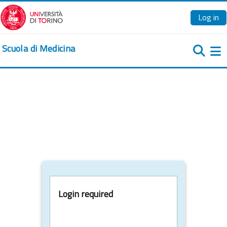
Skip to main content
Log in
Scuola di Medicina
Si
Login required