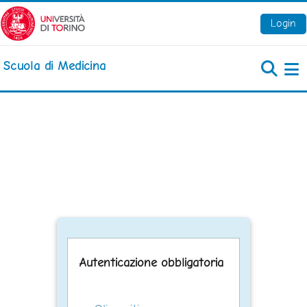
Vai al contenuto principale
Login
Scuola di Medicina
Pa
Autenticazione obbligatoria