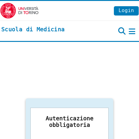
Vai al contenuto principale
Login
Scuola di Medicina
P
Autenticazione
obbligatoria