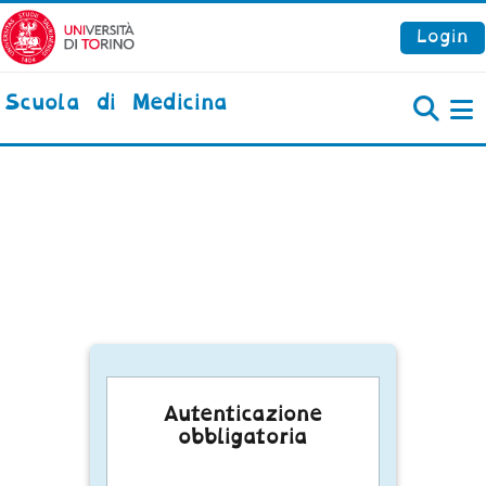
Vai al contenuto principale
Login
Scuola di Medicina
P
Autenticazione
obbligatoria