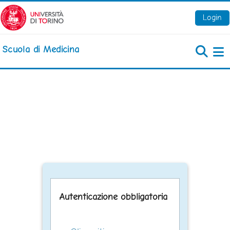
Vai al contenuto principale
Login
Scuola di Medicina
Pa
Autenticazione obbligatoria