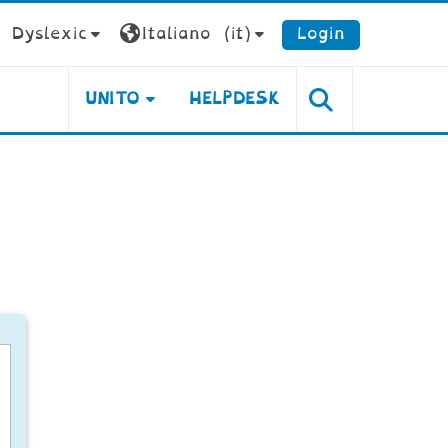
Dyslexic
Italiano ‎(it)‎
Login
UNITO
HELPDESK