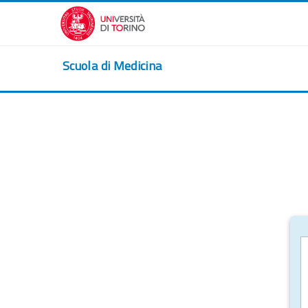
Vai al contenuto principale
Scuola di Medicina