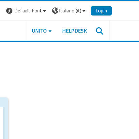
Default Font
Italiano ‎(it)‎
Login
UNITO
HELPDESK