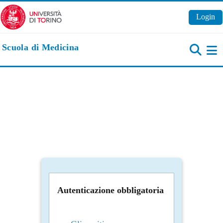
Vai al contenuto principale
Login
Scuola di Medicina
Pa
Autenticazione obbligatoria