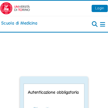
Vai al contenuto principale
Login
Scuola di Medicina
Pa
Autenticazione obbligatoria