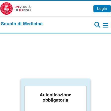
Vai al contenuto principale
Login
Scuola di Medicina
Pa
Autenticazione
obbligatoria