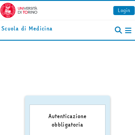
Vai al contenuto principale
Login
Scuola di Medicina
Pa
Autenticazione
obbligatoria