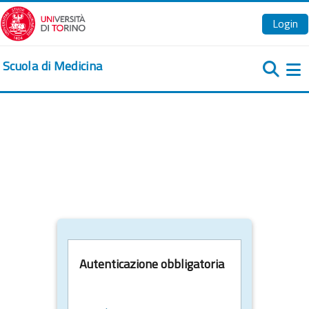
Vai al contenuto principale
Login
Scuola di Medicina
Pa
Autenticazione obbligatoria