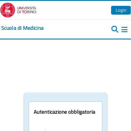
Vai al contenuto principale
Login
Scuola di Medicina
Pa
Autenticazione obbligatoria