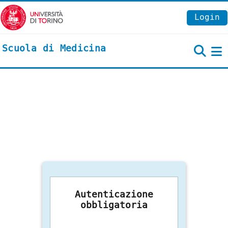
Vai al contenuto principale
Login
Scuola di Medicina
P
Autenticazione
obbligatoria