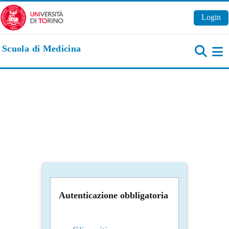
Vai al contenuto principale
Login
Scuola di Medicina
Pa
Autenticazione obbligatoria