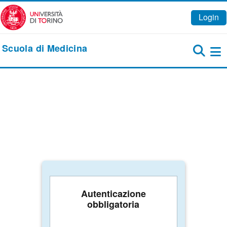
Vai al contenuto principale
Login
Scuola di Medicina
Pa
Autenticazione
obbligatoria