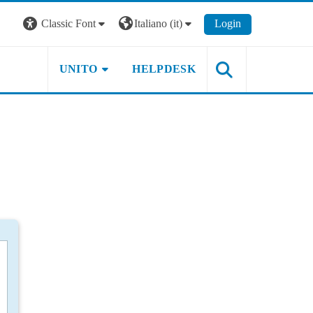
Classic Font
Italiano ‎(it)‎
Login
UNITO
HELPDESK