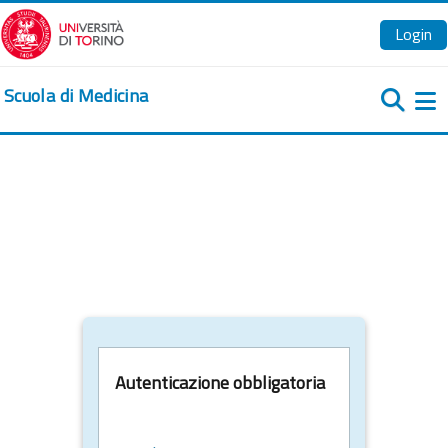
Vai al contenuto principale
Login
Scuola di Medicina
Pa
Autenticazione obbligatoria