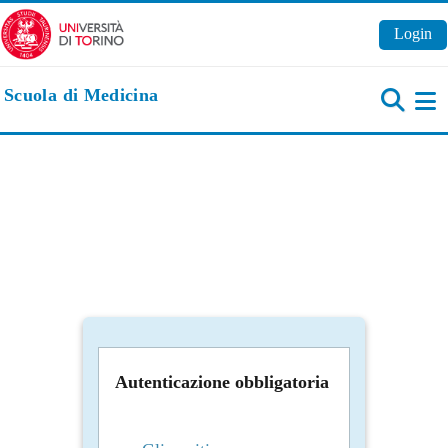
Vai al contenuto principale
Login
Scuola di Medicina
Pa
Autenticazione obbligatoria