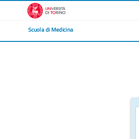
Vai al contenuto principale
Scuola di Medicina