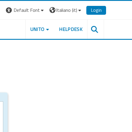
Default Font
Italiano ‎(it)‎
Login
UNITO
HELPDESK